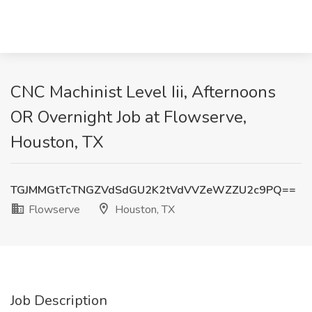
CNC Machinist Level Iii, Afternoons
OR Overnight Job at Flowserve,
Houston, TX
TGJMMGtTcTNGZVdSdGU2K2tVdVVZeWZZU2c9PQ==
Flowserve
Houston, TX
Job Description