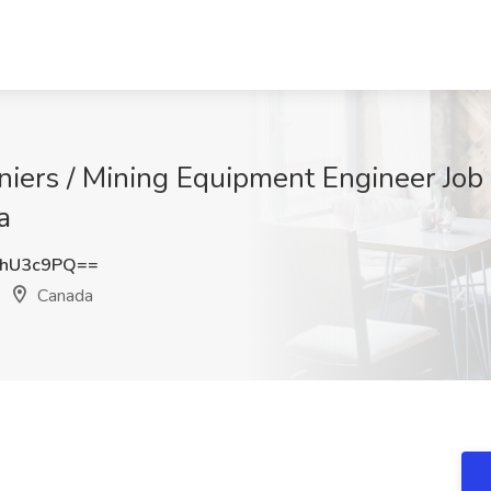
iers / Mining Equipment Engineer Job 
a
hhU3c9PQ==
Canada