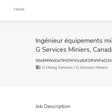
Home
Ingénieur équipements min
G Services Miniers, Canad
S0xEMWxDaTJHZWVlcytLK2tFdVFaQ1
G Mining Services / G Services Miniers
Job Description