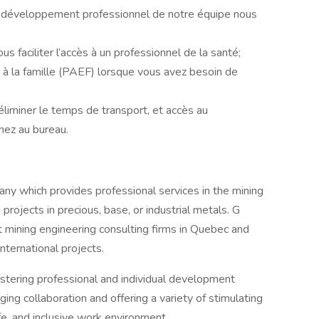
 développement professionnel de notre équipe nous
s faciliter l’accès à un professionnel de la santé;
à la famille (PAEF) lorsque vous avez besoin de
 éliminer le temps de transport, et accès au
nez au bureau.
pany which provides professional services in the mining
projects in precious, base, or industrial metals. G
t mining engineering consulting firms in Quebec and
nternational projects.
ostering professional and individual development
ing collaboration and offering a variety of stimulating
fe, and inclusive work environment.